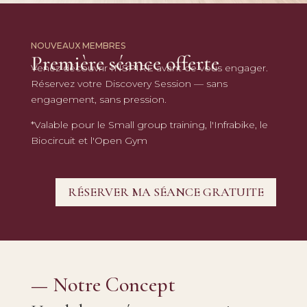
NOUVEAUX MEMBRES
Première séance offerte
Venez découvrir INSPIRE avant de vous engager.
Réservez votre Discovery Session — sans
engagement, sans pression.
*Valable pour le Small group training, l'Infrabike, le
Biocircuit et l'Open Gym
RÉSERVER MA SÉANCE GRATUITE
— Notre Concept